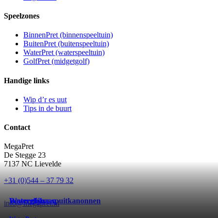
Speelzones
BinnenPret (binnenspeeltuin)
BuitenPret (buitenspeeltuin)
WaterPret (waterspeeltuin)
GolfPret (midgetgolf)
Handige links
Wip d’r es uut
Tips in de buurt
Contact
MegaPret
De Stegge 23
7137 NC Lievelde
+31 (0)544 – 37 79 32
Beweegbare spuitkanonnen
Waterglijbaan
info@megapret.nl