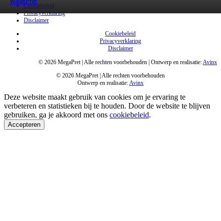
WaterPret
WaterPret
Cookiebeleid
Privacyverklaring
Disclaimer
Cookiebeleid
Privacyverklaring
Disclaimer
© 2026 MegaPret | Alle rechten voorbehouden | Ontwerp en realisatie:
Avinx
© 2026 MegaPret | Alle rechten voorbehouden
Ontwerp en realisatie:
Avinx
Deze website maakt gebruik van cookies om je ervaring te
verbeteren en statistieken bij te houden. Door de website te blijven
gebruiken, ga je akkoord met ons
cookiebeleid
.
Accepteren